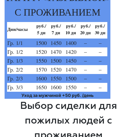
С ПРОЖИВАНИЕМ
руб./
руб./
руб./
руб./
руб./
Дни/часы
5 дн
7 дн
10 дн
20 дн
30 дн
Гр. 1/1
1500
1450
1400
–
–
Гр. 1/2
1520
1470
1420
–
–
Гр. 1/3
1550
1500
1450
–
–
Гр. 2/2
1570
1520
1470
–
–
Гр. 2/3
1600
1550
1500
–
–
Гр. 3/3
1650
1600
1550
–
–
Уход за мужчиной +50 руб. /день
Выбор сиделки для
пожилых людей с
проживанием